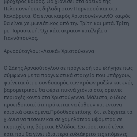
βροχερός καιρός. Θα χιονίσει στα ορεινά της
Πελοποννήσου, δηλαδή στον Παρνασσό και στα
Καλάβρυτα. Θα είναι καιρός Χριστουγέννων!Ο καιρός
θα είναι χειμωνιάτικος από την Τρίτη και μετά. Τρίτη
με Παρασκευή. Όχι κάτι ακραίο» κατέληξε ο
Γιαννόπουλος.
Αρναούτογλου: «Λευκά» Χριστούγεννα
Ο Σάκης Αρναούτογλου σε πρόγνωσή του εξήγησε πως
σύμφωνα με τα προγνωστικά στοιχεία που υπάρχουν,
φαίνεται ότι ο συνδυασμός των κρύων μαζών και ενός
βαρομετρικού θα φέρει πυκνά χιόνια στις ορεινές
περιοχές κοντά στα Χριστούγεννα. Μάλιστα, ο ίδιος
προειδοποιεί ότι πρόκειται να έρθουν και έντονα
καιρικά φαινόμενα.Πρόσθεσε επίσης, ότι ενδέχεται τα
χιόνια να πέσουν και σε χαμηλότερα υψόμετρα σε
περιοχές της βόρειας Ελλάδας. Ωστόσο, αυτό είναι
κάτι που θα γίνει ιδιαίτερα ευδιάκριτο τις επόμενες