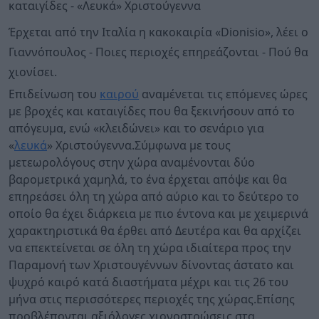
καταιγίδες - «Λευκά» Χριστούγεννα
Έρχεται από την Ιταλία η κακοκαιρία «Dionisio», λέει ο
Γιαννόπουλος - Ποιες περιοχές επηρεάζονται - Πού θα
χιονίσει.
Επιδείνωση του
καιρού
αναμένεται τις επόμενες ώρες
με βροχές και καταιγίδες που θα ξεκινήσουν από το
απόγευμα, ενώ «κλειδώνει» και το σενάριο για
«
λευκά
» Χριστούγεννα.Σύμφωνα με τους
μετεωρολόγους στην χώρα αναμένονται δύο
βαρομετρικά χαμηλά, το ένα έρχεται απόψε και θα
επηρεάσει όλη τη χώρα από αύριο και το δεύτερο το
οποίο θα έχει διάρκεια με πιο έντονα και με χειμερινά
χαρακτηριστικά θα έρθει από Δευτέρα και θα αρχίζει
να επεκτείνεται σε όλη τη χώρα ιδιαίτερα προς την
Παραμονή των Χριστουγέννων δίνοντας άστατο και
ψυχρό καιρό κατά διαστήματα μέχρι και τις 26 του
μήνα στις περισσότερες περιοχές της χώρας.Επίσης
προβλέπονται αξιόλογες χιονοστρώσεις στα