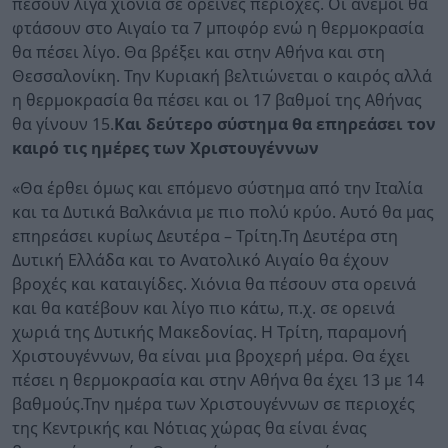
πέσουν λίγα χιόνια σε ορεινές περιοχές. Οι άνεμοι θα
φτάσουν στο Αιγαίο τα 7 μποφόρ ενώ η θερμοκρασία
θα πέσει λίγο. Θα βρέξει και στην Αθήνα και στη
Θεσσαλονίκη. Την Κυριακή βελτιώνεται ο καιρός αλλά
η θερμοκρασία θα πέσει και οι 17 βαθμοί της Αθήνας
θα γίνουν 15.
Και δεύτερο σύστημα θα επηρεάσει τον
καιρό τις ημέρες των Χριστουγέννων
«Θα έρθει όμως και επόμενο σύστημα από την Ιταλία
και τα Δυτικά Βαλκάνια με πιο πολύ κρύο. Αυτό θα μας
επηρεάσει κυρίως Δευτέρα – Τρίτη.Τη Δευτέρα στη
Δυτική Ελλάδα και το Ανατολικό Αιγαίο θα έχουν
βροχές και καταιγίδες. Χιόνια θα πέσουν στα ορεινά
και θα κατέβουν και λίγο πιο κάτω, π.χ. σε ορεινά
χωριά της Δυτικής Μακεδονίας. Η Τρίτη, παραμονή
Χριστουγέννων, θα είναι μια βροχερή μέρα. Θα έχει
πέσει η θερμοκρασία και στην Αθήνα θα έχει 13 με 14
βαθμούς.Την ημέρα των Χριστουγέννων σε περιοχές
της Κεντρικής και Νότιας χώρας θα είναι ένας