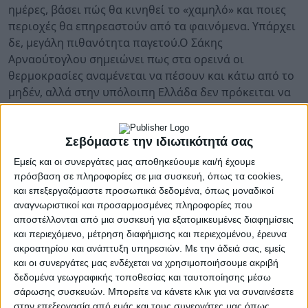
ημέρες, βάσει πώς θα κινηθεί το «χαμηλό» και ποιες
περιοχές θα επηρεαστούν από τα φαινόμενα. Υπάρχει
δε, μεγάλη πιθανότητα παγετού.Ο Σάκης
Αρναoύτογλου σημειώνει πως στα ορεινά οι
θερμοκρασίες αναμένεται να πέσουν και κάτω από το
μηδέν, αλλά στην υπόλοιπη Ελλάδα δεν πρόκειται να
πέσει πολύ κάτω από τους 12 βαθμούς
Κελσίου.Ενδέχεται δε, μετά από τις 27 Δεκεμβρίου να
υποχωρήσει λίγο το κρύο, αλλά δε θα φύγουν οι κρύες
Σεβόμαστε την ιδιωτικότητά σας
μάζες από τη βόρεια Ευρώπη, επομένως ο καιρός
Εμείς και οι συνεργάτες μας αποθηκεύουμε και/ή έχουμε
αυτός μπορεί να συνεχιστεί και την Πρωτοχρονιά.
πρόσβαση σε πληροφορίες σε μια συσκευή, όπως τα cookies,
Υπογραμμίζει όμως, ο μετεωρολόγος πως αυτό είναι
και επεξεργαζόμαστε προσωπικά δεδομένα, όπως μοναδικοί
αναγνωριστικοί και προσαρμοσμένες πληροφορίες που
ακόμα νωρίς για να γίνει μία βέβαιη πρόγνωση.
αποστέλλονται από μια συσκευή για εξατομικευμένες διαφημίσεις
και περιεχόμενο, μέτρηση διαφήμισης και περιεχομένου, έρευνα
Ισχυρή προειδοποίηση Τσατραφύλλια
ακροατηρίου και ανάπτυξη υπηρεσιών.
Με την άδειά σας, εμείς
και οι συνεργάτες μας ενδέχεται να χρησιμοποιήσουμε ακριβή
Δύο βαρομετρικά χαμηλά αναμένεται να φέρουν
δεδομένα γεωγραφικής τοποθεσίας και ταυτοποίησης μέσω
κακοκαιρία από τις 23 μέχρι τις 27 Δεκεμβρίου, με
σάρωσης συσκευών. Μπορείτε να κάνετε κλικ για να συναινέσετε
στην επεξεργασία από εμάς και τους συνεργάτες μας όπως