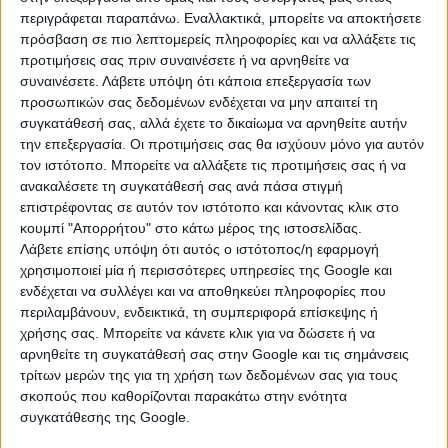
χιονοπτώσεις ακόμα και σε χαμηλότερα υψόμετρα,
περιγράφεται παραπάνω. Εναλλακτικά, μπορείτε να αποκτήσετε
σύμφωνα με την πρόγνωση του Γιώργου
πρόσβαση σε πιο λεπτομερείς πληροφορίες και να αλλάξετε τις
Τσατραφύλλια.
«Καιρικό καρουζέλ» με βαρομετρικά
προτιμήσεις σας πριν συναινέσετε ή να αρνηθείτε να
χαμηλά φέρνει λευκά Χριστούγεννα!
συναινέσετε.
Λάβετε υπόψη ότι κάποια επεξεργασία των
Συγκεκριμένα...Τρία βαρομετρικά χαμηλά, ένα από τον
προσωπικών σας δεδομένων ενδέχεται να μην απαιτεί τη
κόλπο της Γένοβας ,ένα από την αδριατική και ένα
συγκατάθεσή σας, αλλά έχετε το δικαίωμα να αρνηθείτε αυτήν
άλλο από τον κόλπο της Σύρτης θα άλλαξουν εντελώς
την επεξεργασία. Οι προτιμήσεις σας θα ισχύουν μόνο για αυτόν
την εικόνα του καιρού από αύριο Παρασκευή 20/12
τον ιστότοπο. Μπορείτε να αλλάξετε τις προτιμήσεις σας ή να
ανακαλέσετε τη συγκατάθεσή σας ανά πάσα στιγμή
μέχρι και την Παρασεκυή 27/12. Συγκεκριμένα...
επιστρέφοντας σε αυτόν τον ιστότοπο και κάνοντας κλικ στο
Παρασκευή-Σάββατο (20-21/12)Βροχές- καταιγίδες από
κουμπί "Απορρήτου" στο κάτω μέρος της ιστοσελίδας.
την Παρασκευή το απόγευμα στα δυτικά και σταδιακά
Λάβετε επίσης υπόψη ότι αυτός ο ιστότοπος/η εφαρμογή
το Σάββατο στην ανατολική Μακεδονία,τη θράκη, το
χρησιμοποιεί μία ή περισσότερες υπηρεσίες της Google και
ανατολικό Αιγαίο και την Κρήτη.Άστατος καιρός στις
ενδέχεται να συλλέγει και να αποθηκεύει πληροφορίες που
υπόλοιπες περιοχές.Επιπλέον χιόνια θα πέσουν στα
περιλαμβάνουν, ενδεικτικά, τη συμπεριφορά επίσκεψης ή
βουνά.Από την Παρασκευή το βράδυ Ν/Δ άνεμοι 7-8
χρήσης σας. Μπορείτε να κάνετε κλικ για να δώσετε ή να
αρνηθείτε τη συγκατάθεσή σας στην Google και τις σημάνσεις
μποφόρ και το Σάββατο Β/Δ με την ίδια ένταση.Πτώση
τρίτων μερών της για τη χρήση των δεδομένων σας για τους
της θερμοκρασίας 5-6 βαθμούς.Κυριακή 22/12 :
σκοπούς που καθορίζονται παρακάτω στην ενότητα
Βελτιωμένος καιρός.Δευτέρα-Παρασκευή (23-
συγκατάθεσης της Google.
27/12/24)Δύο βαρομετρικά χαμηλά θα φορτώσουν