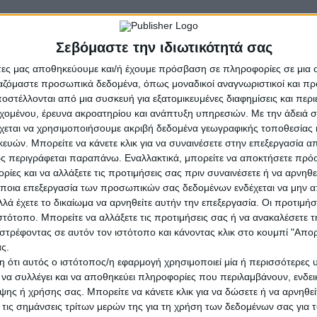
Σεβόμαστε την ιδιωτικότητά σας
α «Πνευματικά & Συγγενικά Δικαιώματα»
άτες μας αποθηκεύουμε και/ή έχουμε πρόσβαση σε πληροφορίες σε μια
ργαζόμαστε προσωπικά δεδομένα, όπως μοναδικοί αναγνωριστικοί και 
στέλλονται από μια συσκευή για εξατομικευμένες διαφημίσεις και περ
εχομένου, έρευνα ακροατηρίου και ανάπτυξη υπηρεσιών.
Με την άδειά σα
χεται να χρησιμοποιήσουμε ακριβή δεδομένα γεωγραφικής τοποθεσίας 
ών. Μπορείτε να κάνετε κλικ για να συναινέσετε στην επεξεργασία απ
ς περιγράφεται παραπάνω. Εναλλακτικά, μπορείτε να αποκτήσετε πρό
αιώματα» Τετάρτη 25 Οκτωβρίου και ώρα 19:00 στο Γύθειο
ίες και να αλλάξετε τις προτιμήσεις σας πριν συναινέσετε ή να αρνηθεί
ποια επεξεργασία των προσωπικών σας δεδομένων ενδέχεται να μην απ
λά έχετε το δικαίωμα να αρνηθείτε αυτήν την επεξεργασία. Οι προτιμήσ
ιστότοπο. Μπορείτε να αλλάξετε τις προτιμήσεις σας ή να ανακαλέσετε
στρέφοντας σε αυτόν τον ιστότοπο και κάνοντας κλικ στο κουμπί "Απ
ς.
 ότι αυτός ο ιστότοπος/η εφαρμογή χρησιμοποιεί μία ή περισσότερες 
ι να συλλέγει και να αποθηκεύει πληροφορίες που περιλαμβάνουν, ενδεικ
ης ή χρήσης σας. Μπορείτε να κάνετε κλικ για να δώσετε ή να αρνηθε
 τις σημάνσεις τρίτων μερών της για τη χρήση των δεδομένων σας για