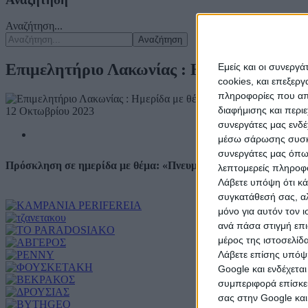
Αναζήτηση...
Αναζήτηση
Επιμελητήριο Λακωνίας : Ημερίδα με θέμ
Εμείς και οι συνεργ
cookies, και επεξε
πληροφορίες που απο
διαφήμισης και περι
12 Οκτωβρίου 2023
συνεργάτες μας ενδέ
μέσω σάρωσης συσκευ
συνεργάτες μας όπω
Πρόσκληση σε ημερίδα με θέμα: «Πνευματικά & Συγγενικά Δικ
λεπτομερείς πληροφορ
Λάβετε υπόψη ότι κά
συγκατάθεσή σας, αλ
μόνο για αυτόν τον 
ανά πάσα στιγμή επι
μέρος της ιστοσελίδα
Λάβετε επίσης υπόψη
Google και ενδέχετα
συμπεριφορά επίσκεψ
σας στην Google και