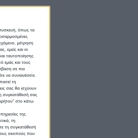
 συσκευή, όπως τα
προσαρμοσμένες
ιεχόμενο, μέτρηση
ς, εμείς και οι
και ταυτοποίησης
ό εμάς και τους
σβαση σε πιο
τε να συναινέσετε.
αιτεί τη
εις σας θα ισχύουν
 τη συγκατάθεσή σας
ορρήτου" στο κάτω
υπηρεσίες της
τικά, τη
ίτε τη συγκατάθεσή
 τους σκοπούς που