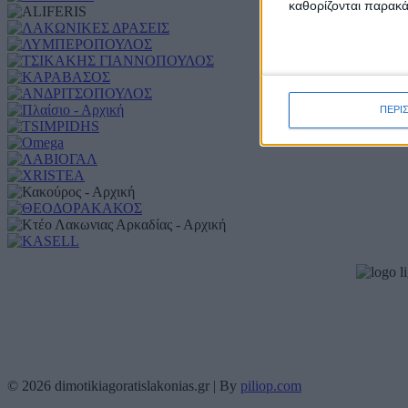
καθορίζονται παρακ
ΠΕΡΙ
© 2026 dimotikiagoratislakonias.gr | By
piliop.com