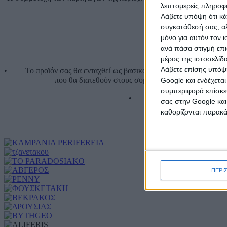
λεπτομερείς πληροφορ
π
Λάβετε υπόψη ότι κά
συγκατάθεσή σας, αλ
μόνο για αυτόν τον 
• Προσφορά των προϊ
ανά πάσα στιγμή επι
μέρος της ιστοσελίδα
Λάβετε επίσης υπόψη
• Το προϊόν σας θα ενταχθεί ως βασικό συστατικό σε μια από τις
που θα διατεθούν στους συμμετέχοντες (τα αρχεία θ
Google και ενδέχετα
• Προβολή στο ση
συμπεριφορά επίσκεψ
• Προβολή στο σημείο μέσω 
σας στην Google και
καθορίζονται παρακ
Περισσότε
ΠΕΡΙ