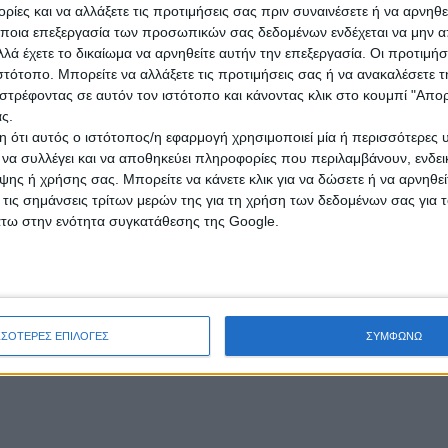
ίες και να αλλάξετε τις προτιμήσεις σας πριν συναινέσετε ή να αρνηθεί
ου γίνεται από όλους να προσφέρουμε ένα μοναδικό τουριστικό προϊό
Συμμετοχή
ποια επεξεργασία των προσωπικών σας δεδομένων ενδέχεται να μην απ
Το κόστος συμμετοχής είναι: 300€
λά έχετε το δικαίωμα να αρνηθείτε αυτήν την επεξεργασία. Οι προτιμήσ
Τι περιλαμβάνει :
ιστότοπο. Μπορείτε να αλλάξετε τις προτιμήσεις σας ή να ανακαλέσετε
όντων σας για την υλοποίηση συνταγών και παραγωγής των προ
στρέφοντας σε αυτόν τον ιστότοπο και κάνοντας κλικ στο κουμπί "Απ
• Δειγματισμός προϊόντων σας και Γευσιγνωσίες
ς.
Επιπλέον
 ότι αυτός ο ιστότοπος/η εφαρμογή χρησιμοποιεί μία ή περισσότερες 
 συνταγές που θα παρουσιαστούν με στόχο να υπάρχει μεγαλύτερη συν
α είναι διαθέσιμα σε ηλεκτρονική μορφή και επομένως θα υπάρχει κα
ι να συλλέγει και να αποθηκεύει πληροφορίες που περιλαμβάνουν, ενδεικ
μείο μέσω τοποθέτησης υλικού (branding) στο τραπέζι διάθεσης τ
ης ή χρήσης σας. Μπορείτε να κάνετε κλικ για να δώσετε ή να αρνηθε
αυτοστήρικτου προωθητικού υλικού (branding) δίπλα στο σημείο 
 τις σημάνσεις τρίτων μερών της για τη χρήση των δεδομένων σας για
Επικοινωνία – Προϋποθέσεις και Δηλώσεις συμμετοχής
άτω στην ενότητα συγκατάθεσης της Google.
Για λεπτομέρειες πατήστε
εδώ
ρες γενικές πληροφορίες: Γιατράκου Κατερίνα , Τηλ: 2721093333, 
ΣΣΟΤΕΡΕΣ ΕΠΙΛΟΓΕΣ
ΣΥΜΦΩΝΩ