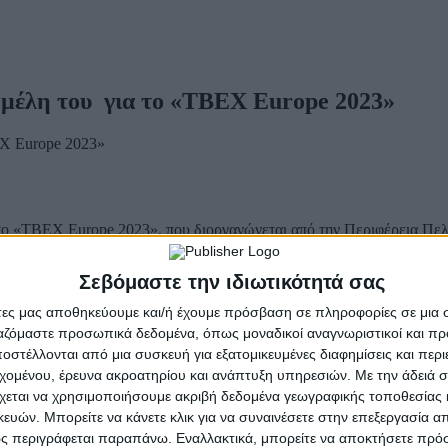
 μέλη του για το «TBEX Europe 2023»
το «TBEX Europe 2023», που διοργανώνεται από την Περιφέρεια Πελο
edia, travel bloggers, δημιουργούς περιεχομένου Social Media, ταξιδ
 2023 στην Καλαμάτα.
Σεβόμαστε την ιδιωτικότητά σας
τους ειδικούς του χώρου, να δικτυωθούν, να χτίσουν φιλίες και να ε
υκαιρία να δικτυωθούν ανακαλύπτοντας τις καλύτερες πρακτικές των
άτες μας αποθηκεύουμε και/ή έχουμε πρόσβαση σε πληροφορίες σε μια
και να ξεχωρίζουν.
ργαζόμαστε προσωπικά δεδομένα, όπως μοναδικοί αναγνωριστικοί και 
στέλλονται από μια συσκευή για εξατομικευμένες διαφημίσεις και περ
εχομένου, έρευνα ακροατηρίου και ανάπτυξη υπηρεσιών.
Με την άδειά σα
ανώνονται παράλληλες δράσεις φιλοξενίας με στόχο την ανάδειξη τ
χεται να χρησιμοποιήσουμε ακριβή δεδομένα γεωγραφικής τοποθεσίας 
ο ένα εξ' αυτών, "Peloponnese Food Stories | Ιστορίες Γεύσεων, Ανθρ
ών. Μπορείτε να κάνετε κλικ για να συναινέσετε στην επεξεργασία απ
ορικό Κέντρο της Καλαμάτας και εκτιμάται ότι θα συμμετέχουν 500 π
ς περιγράφεται παραπάνω. Εναλλακτικά, μπορείτε να αποκτήσετε πρό
ί ο η Πελοπόννησος με τον καλύτερο τρόπο είναι επιβεβλημένη, γιατ