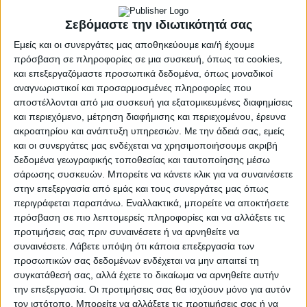
Λακωνίας, σας προσκαλούν στη διαδικτυακή
Σεβόμαστε την ιδιωτικότητά σας
εκδήλωση με θέμα:
Εμείς και οι συνεργάτες μας αποθηκεύουμε και/ή έχουμε
πρόσβαση σε πληροφορίες σε μια συσκευή, όπως τα cookies,
«Παρουσίαση υφιστάμενων και νέων
και επεξεργαζόμαστε προσωπικά δεδομένα, όπως μοναδικοί
αναγνωριστικοί και προσαρμοσμένες πληροφορίες που
Χρηματοδοτικών Εργαλείων»
αποστέλλονται από μια συσκευή για εξατομικευμένες διαφημίσεις
από την Ελληνική Αναπτυξιακή Τράπεζα-HDB,
και περιεχόμενο, μέτρηση διαφήμισης και περιεχομένου, έρευνα
την
Δευτέρα 6 Φεβρουαρίου 2023
και
ώρα 18:30
.
ακροατηρίου και ανάπτυξη υπηρεσιών.
Με την άδειά σας, εμείς
και οι συνεργάτες μας ενδέχεται να χρησιμοποιήσουμε ακριβή
Η Ελληνική Αναπτυξιακή Τράπεζα με κύριο στόχο την
δεδομένα γεωγραφικής τοποθεσίας και ταυτοποίησης μέσω
προώθηση της δίκαιης και βιώσιμης οικονομικής
σάρωσης συσκευών. Μπορείτε να κάνετε κλικ για να συναινέσετε
ανάπτυξης, επιζητεί, τη στήριξη της
στην επεξεργασία από εμάς και τους συνεργάτες μας όπως
περιγράφεται παραπάνω. Εναλλακτικά, μπορείτε να αποκτήσετε
επιχειρηματικότητας, τη διευκόλυνση πρόσβασης των
πρόσβαση σε πιο λεπτομερείς πληροφορίες και να αλλάξετε τις
επιχειρήσεων σε χρηματοδοτικά εργαλεία,
προτιμήσεις σας πριν συναινέσετε ή να αρνηθείτε να
καλύπτοντας δυσλειτουργίες και ανεπάρκειες της
συναινέσετε.
Λάβετε υπόψη ότι κάποια επεξεργασία των
αγοράς, την ενίσχυση της καινοτομίας και της
προσωπικών σας δεδομένων ενδέχεται να μην απαιτεί τη
ανταγωνιστικότητας, την προσέλκυση κεφαλαίων και
συγκατάθεσή σας, αλλά έχετε το δικαίωμα να αρνηθείτε αυτήν
την προώθηση των επενδύσεων στην χώρα μας.
την επεξεργασία. Οι προτιμήσεις σας θα ισχύουν μόνο για αυτόν
τον ιστότοπο. Μπορείτε να αλλάξετε τις προτιμήσεις σας ή να