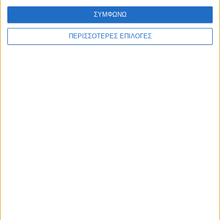
ΣΥΜΦΩΝΩ
ΠΕΡΙΣΣΟΤΕΡΕΣ ΕΠΙΛΟΓΕΣ
© 2026 dimotikiagoratislakonias.gr | By
piliop.com
Όροι χρήσης
Διαφημιστείτε
Πολιτική απορρήτου
Επικοινωνία
ΑΡΧΙΚΗ
ΑΘΛΗΤΙΚΑ
ΑΓΡΟΤΙΚΑ