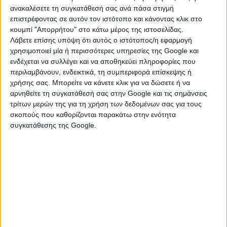
ανακαλέσετε τη συγκατάθεσή σας ανά πάσα στιγμή
Κεντρικοί ομιλητές
θα είναι:
επιστρέφοντας σε αυτόν τον ιστότοπο και κάνοντας κλικ στο
κ.
Σουγιουτζόγλου Στέργιος
– Γενικός Διευθυντής
κουμπί "Απορρήτου" στο κάτω μέρος της ιστοσελίδας.
Χρηματοδοτικών Προϊόντων
Λάβετε επίσης υπόψη ότι αυτός ο ιστότοπος/η εφαρμογή
κ.
Τσαγκαράκης Γεώργιος
– Διευθυντής Δανείων/
χρησιμοποιεί μία ή περισσότερες υπηρεσίες της Google και
Εγγυήσεων
ενδέχεται να συλλέγει και να αποθηκεύει πληροφορίες που
κ.
Παπαγεωργίου Παναγιώτης
– Διευθυντής
περιλαμβάνουν, ενδεικτικά, τη συμπεριφορά επίσκεψης ή
Καινοτομίας
χρήσης σας. Μπορείτε να κάνετε κλικ για να δώσετε ή να
αρνηθείτε τη συγκατάθεσή σας στην Google και τις σημάνσεις
τρίτων μερών της για τη χρήση των δεδομένων σας για τους
Η διαδικτυακή παρουσίαση θα πραγματοποιηθεί
σκοπούς που καθορίζονται παρακάτω στην ενότητα
μέσω Microsoft Teams στον σύνδεσμο:
Click here to
συγκατάθεσης της Google.
join the meeting
Σε περίπτωση που σας ζητηθεί από την συσκευή σας
κωδικό: tTTtLg