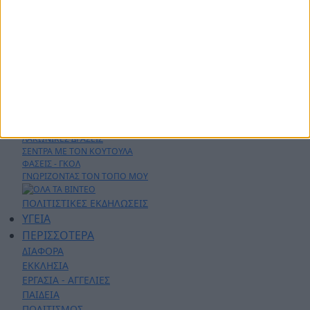
ΔΗΜΟΙ
ΠΕΡΙΦΕΡΕΙΑ
ΠΟΛΙΤΙΚΗ
ΑΡΘΡΟΓΡΑΦΙΑ
ΑΣΤΥΝΟΜΙΚΑ
AYTO - MOTO
Live Streaming
ΕΚΠΟΜΠΕΣ
ΛΑΚΩΝΙΚΕΣ ΔΡΑΣΕΙΣ
ΣΕΝΤΡΑ ΜΕ ΤΟΝ ΚΟΥΤΟΥΛΑ
ΦΑΣΕΙΣ - ΓΚΟΛ
ΓΝΩΡΙΖΟΝΤΑΣ ΤΟΝ ΤΟΠΟ ΜΟΥ
ΠΟΛΙΤΙΣΤΙΚΕΣ ΕΚΔΗΛΩΣΕΙΣ
ΥΓΕΙΑ
ΠΕΡΙΣΣΟΤΕΡΑ
ΔΙΑΦΟΡΑ
ΕΚΚΛΗΣΙΑ
ΕΡΓΑΣΙΑ - ΑΓΓΕΛΙΕΣ
ΠΑΙΔΕΙΑ
ΠΟΛΙΤΙΣΜΟΣ