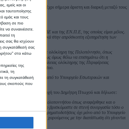
ς, εμείς και οι
 τους να τονίσουν την μέχρι σήμερα άριστη και διαρκή μεταξύ τους
και ταυτοποίησης
ό εμάς και τους
ανάκη, δήλωσε:
σβαση σε πιο
τε να συναινέσετε.
νές συνεδριάσεις της ΚΕΔΕ και της ΕΝ.Π.Ε, της οποίας είμαι μέλος.
αιτεί τη
υρίως θα συμβάλλει σημαντικά στην απρόσκοπτη εξυπηρέτηση των
εις σας θα ισχύουν
 τη συγκατάθεσή σας
ά έργα οδικής ασφάλειας σε ολόκληρη της Πελοπόννησο, όπως
ορρήτου" στο κάτω
ιφερειακές Ενότητες. Κυρίως όμως θέλω να επισημάνω ότι η
ρο μεγάλο έργο οδικής ασφάλειας ολόκληρης της Περιφέρειας
υπηρεσίες της
 και επαρχιακό οδικό δίκτυο.
τικά, τη
τών, που χρηματοδοτείται από το Υπουργείο Εσωτερικών και
ίτε τη συγκατάθεσή
 τους σκοπούς που
από την Περιφερειακή Αρχή του Δημήτρη Πτωχού και δήλωσε:
νονται σε κάθε γωνιά της Πελοποννήσου όπως αναφέρθηκε και ο
ρόνια και γι’ αυτό το λόγο βρισκόμαστε σε στενή συνεργασία τόσο ο
τις τοπικές κοινωνίες, με χρηματοδοτήσεις όχι μόνο από το Υπουργείο
 καταγωγή είμαι ιδιαίτερα χαρούμενος με την διαπίστωση ότι γίνονται