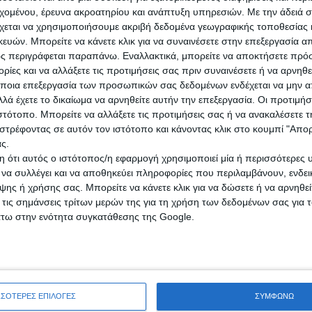
εχομένου, έρευνα ακροατηρίου και ανάπτυξη υπηρεσιών.
Με την άδειά σα
ρούτης και ο Δήμαρχος κ.Βακαλόπουλος δεν παρέλειψαν στις δηλώσεις
χεται να χρησιμοποιήσουμε ακριβή δεδομένα γεωγραφικής τοποθεσίας 
σουν την καθημερινότητα και την ποιότητα ζωής των πολιτών.
ών. Μπορείτε να κάνετε κλικ για να συναινέσετε στην επεξεργασία απ
λωσόρισε στη Λακωνία τον Υφυπουργό Εσωτερικών κ.Βασίλη Σπ
ς περιγράφεται παραπάνω. Εναλλακτικά, μπορείτε να αποκτήσετε πρό
ίες και να αλλάξετε τις προτιμήσεις σας πριν συναινέσετε ή να αρνηθεί
ρικών είναι άμεση και επιτυχής, όπως αυτό αποτυπώνεται και στις κοι
ποια επεξεργασία των προσωπικών σας δεδομένων ενδέχεται να μην απ
θα ξεκαθαρίσει τις γκρίζες ζώνες των αρμοδιοτήτων των ΟΤΑ, αλλά κ
λά έχετε το δικαίωμα να αρνηθείτε αυτήν την επεξεργασία. Οι προτιμήσ
ιστότοπο. Μπορείτε να αλλάξετε τις προτιμήσεις σας ή να ανακαλέσετε
Ανάκαμψης, που εξασφάλισε το Υπουργείο Εσωτερικών, πολύ σημαντικ
στρέφοντας σε αυτόν τον ιστότοπο και κάνοντας κλικ στο κουμπί "Απ
000 ευρώ που ολοκληρώνεται μέχρι το τέλος του έτους σε όλες τις Περ
ς.
 μέσα από την καλή συνεργασία με το Υπουργείο Εσωτερικών και δεύτε
 ότι αυτός ο ιστότοπος/η εφαρμογή χρησιμοποιεί μία ή περισσότερες 
 Ανάκαμψης, που θα εκσυγχρονίσει και βελτιώσει σημαντικά το εθνικό
ι να συλλέγει και να αποθηκεύει πληροφορίες που περιλαμβάνουν, ενδεικ
ρικών και ζητήματα που αφορούν στο μεγάλο έργο της Μεταφοράς μαθη
ης ή χρήσης σας. Μπορείτε να κάνετε κλικ για να δώσετε ή να αρνηθε
 τις σημάνσεις τρίτων μερών της για τη χρήση των δεδομένων σας για
άτω στην ενότητα συγκατάθεσης της Google.
 σημαντικό έργα που υλοποιούνται στην Περιφέρεια Πελοποννήσου 
ο Εσωτερικών και υλοποιούνται από την Περιφέρεια Πελοποννήσου, γί
ότητα είναι πως θα λύσουμε ζητήματα που προκύπτουν για τα επόμενα χ
Κυβέρνηση της Νέας Δημοκρατίας έχει δείξει ιδιαίτερο ενδιαφέρον για 
 Υπουργεία με έργα που υλοποιούνται σε κάθε επίπεδο. Ως Λάκωνας στην
ΣΣΟΤΕΡΕΣ ΕΠΙΛΟΓΕΣ
ΣΥΜΦΩΝΩ