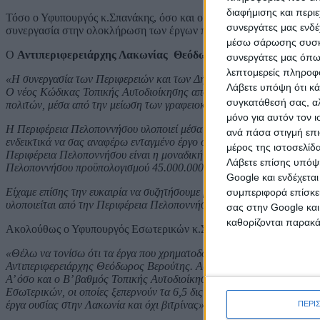
διαφήμισης και περι
Τόσο ο Υφυπουργός κ.Σπανάκης, όσο και ο Αντιπεριφερειάρχης κ.Βε
συνεργάτες μας ενδέ
συνεργασία στην ολοκλήρωση των έργων που στόχο έχουν να βελτιώ
μέσω σάρωσης συσκευ
Ο
Αντιπεριφερειάρχης Λακωνίας Θεόδωρος Βερούτης αφού κα
συνεργάτες μας όπω
λεπτομερείς πληροφορ
«Η συνεργασία των Περιφερειών και των Δήμων με το Υπουργείο Εσωτε
Λάβετε υπόψη ότι κά
Ο νέος Κώδικας Τοπικής Αυτοδιοίκησης αποτελεί ένα εγχείρημα που 
συγκατάθεσή σας, αλ
πολιτών, μέσα από την μείωση των γραφειοκρατικών διαδικασιών.
μόνο για αυτόν τον 
Η Περιφέρεια Πελοποννήσου υλοποιεί μέσα από πόρους του Ταμείου 
ανά πάσα στιγμή επι
ενδεικτικά να σας αναφέρω ενταγμένο έργο οδικής ασφάλειας 20.000.
μέρος της ιστοσελίδα
Περιφέρεια Πελοποννήσου είναι η μοναδική περιφέρεια που διατηρεί,
Λάβετε επίσης υπόψη
Πελοποννήσου προϋπολογισμού 45.000.000 ευρώ, ενταγμένο στο Ταμείο
Google και ενδέχετα
Είχαμε επίσης την ευκαιρία να συζητήσουμε με τον Υφυπουργό Εσωτε
συμπεριφορά επίσκεψ
υλοποιείται από την Περιφέρεια Πελοποννήσου»
σας στην Google και
καθορίζονται παρακ
Ακολούθως ο Υφυπουργός Εσωτερικών κ.Σπανάκης, αναφέρθηκε στα
«Θέλω να τονίσω ότι τα έργα που χρηματοδοτούνται από το Υπουργεί
Αντιπεριφερειάρχης Θεόδωρος Βερούτης. Αυτό όμως που έχει προτεραι
Α’ όσο και ο Β’ βαθμός Τοπικής Αυτοδιοίκησης, με την Κυβέρνηση. Η 
Εσωτερικών, οι οποίες ξεπερνούν τα 6,5 δις ευρώ, αλλά και από άλλα
έργα ουσίας στην Λακωνία και όχι βιτρίνας».
ΠΕΡΙ