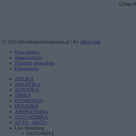
© 2026 dimotikiagoratislakonias.gr | By
piliop.com
Όροι χρήσης
Διαφημιστείτε
Πολιτική απορρήτου
Επικοινωνία
ΑΡΧΙΚΗ
ΑΘΛΗΤΙΚΑ
ΑΓΡΟΤΙΚΑ
ΔΗΜΟΙ
ΠΕΡΙΦΕΡΕΙΑ
ΠΟΛΙΤΙΚΗ
ΑΡΘΡΟΓΡΑΦΙΑ
ΑΣΤΥΝΟΜΙΚΑ
AYTO - MOTO
Live Streaming
ΕΚΠΟΜΠΕΣ