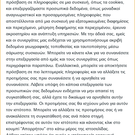
πρόσβαση σε πληροφορίες σε μια συσκευή, όπως τα cookies,
και επεξεργαζόμαστε προσωπικά δεδομένα, όπως μοναδικοί
Στις 16:00 θα παρελάσουν μικροί και μεγάλη στην
αναγνωριστικοί και προσαρμοσμένες πληροφορίες που
κεντρική οδό της πόλης φορώντας τις στολές τους και
αποστέλλονται από μια συσκευή για εξατομικευμένες διαφημίσεις
γεμάτοι διάθεση για διασκέδαση.
και περιεχόμενο, μέτρηση διαφήμισης και περιεχομένου, έρευνα
ακροατηρίου και ανάπτυξη υπηρεσιών.
Με την άδειά σας, εμείς
Αμέσως μετά η καρδιά των εκδηλώσεων θα χτυπάει
και οι συνεργάτες μας ενδέχεται να χρησιμοποιήσουμε ακριβή
δυνατά στην κεντρική πλατεία Πηγών παρέα με
δεδομένα γεωγραφικής τοποθεσίας και ταυτοποίησης μέσω
δυνατή μουσική, και πολλές εκπλήξεις για όλο τον
σάρωσης συσκευών. Μπορείτε να κάνετε κλικ για να συναινέσετε
κόσμο.
στην επεξεργασία από εμάς και τους συνεργάτες μας όπως
περιγράφεται παραπάνω. Εναλλακτικά, μπορείτε να αποκτήσετε
Ας είμαστε όλοι εκεί να γιορτάσουμε και να
πρόσβαση σε πιο λεπτομερείς πληροφορίες και να αλλάξετε τις
ξεφαντώσουμε.
προτιμήσεις σας πριν συναινέσετε ή να αρνηθείτε να
συναινέσετε.
Λάβετε υπόψη ότι κάποια επεξεργασία των
προσωπικών σας δεδομένων ενδέχεται να μην απαιτεί τη
συγκατάθεσή σας, αλλά έχετε το δικαίωμα να αρνηθείτε αυτήν
την επεξεργασία. Οι προτιμήσεις σας θα ισχύουν μόνο για αυτόν
τον ιστότοπο. Μπορείτε να αλλάξετε τις προτιμήσεις σας ή να
ανακαλέσετε τη συγκατάθεσή σας ανά πάσα στιγμή
επιστρέφοντας σε αυτόν τον ιστότοπο και κάνοντας κλικ στο
κουμπί "Απορρήτου" στο κάτω μέρος της ιστοσελίδας.
Λάβετε επίσης υπόψη ότι αυτός ο ιστότοπος/η εφαρμογή