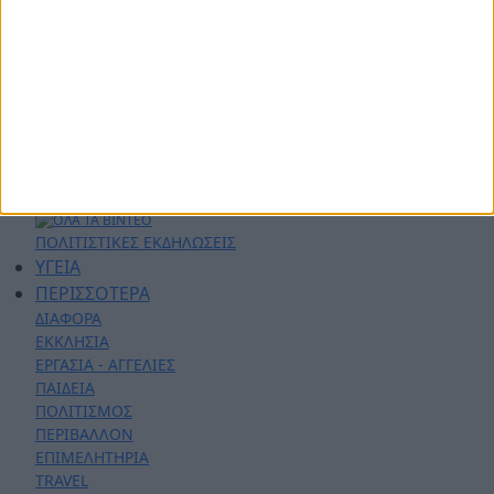
ΑΡΘΡΟΓΡΑΦΙΑ
ΑΣΤΥΝΟΜΙΚΑ
AYTO - MOTO
Live Streaming
ΕΚΠΟΜΠΕΣ
ΛΑΚΩΝΙΚΕΣ ΔΡΑΣΕΙΣ
ΣΕΝΤΡΑ ΜΕ ΤΟΝ ΚΟΥΤΟΥΛΑ
ΦΑΣΕΙΣ - ΓΚΟΛ
ΓΝΩΡΙΖΟΝΤΑΣ ΤΟΝ ΤΟΠΟ ΜΟΥ
ΠΟΛΙΤΙΣΤΙΚΕΣ ΕΚΔΗΛΩΣΕΙΣ
ΥΓΕΙΑ
ΠΕΡΙΣΣΟΤΕΡΑ
ΔΙΑΦΟΡΑ
ΕΚΚΛΗΣΙΑ
ΕΡΓΑΣΙΑ - ΑΓΓΕΛΙΕΣ
ΠΑΙΔΕΙΑ
ΠΟΛΙΤΙΣΜΟΣ
ΠΕΡΙΒΑΛΛΟΝ
ΕΠΙΜΕΛΗΤΗΡΙΑ
TRAVEL