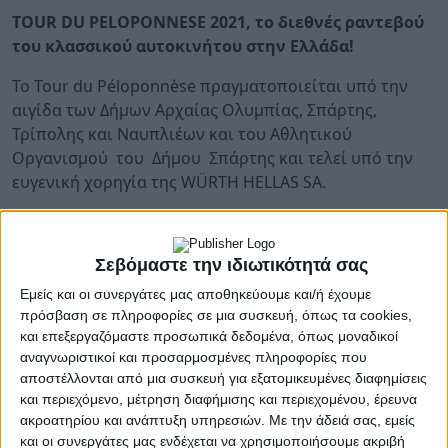
TOUR
DU
PELOPONNESE
2021, το διεθνές ραντεβού
του κλασσικού αυτοκινήτου στην Ελλάδα!
Το Tour du Péloponnèse πραγματοποιείται υπό την
αιγίδα των Δήμων Αρχαίας Ολυμπίας, Σπάρτης,
Τρίπολης και Ναυπλιέων και του Αθλητικού
Οργανισμού του Δήμου Σπάρτης και τελεί υπό την
ευγενική χορηγία της WÜRTH HELLAS SA.
Το Σωματείο Μηχανοκίνητου Αθλητισμού ΤΡΙΣΚΕΛΙΟΝ
και η Ελληνική Λέσχη Ιστορικού Αυτοκινήτου (Ε.Λ.Ι.Α.)
Σεβόμαστε την ιδιωτικότητά σας
διοργανώνουν για 8η συνεχή χρονιά στην
Πελοπόννησο τον αγώνα Ιστορικών Αυτοκινήτων με
Εμείς και οι συνεργάτες μας αποθηκεύουμε και/ή έχουμε
πρόσβαση σε πληροφορίες σε μια συσκευή, όπως τα cookies,
την ονομασία «Tour du Péloponnèse» το διάστημα 3
και επεξεργαζόμαστε προσωπικά δεδομένα, όπως μοναδικοί
ως 9 Οκτωβρίου 2021.
αναγνωριστικοί και προσαρμοσμένες πληροφορίες που
αποστέλλονται από μια συσκευή για εξατομικευμένες διαφημίσεις
Το Tour du Péloponnèse, είναι ένας αγώνας Regularity
και περιεχόμενο, μέτρηση διαφήμισης και περιεχομένου, έρευνα
που προσφέρει στους λάτρεις του κλασσικού
ακροατηρίου και ανάπτυξη υπηρεσιών.
Με την άδειά σας, εμείς
αυτοκινήτου μια οδηγική πανδαισία 1000
και οι συνεργάτες μας ενδέχεται να χρησιμοποιήσουμε ακριβή