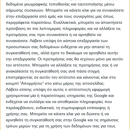
χιλιομέτρων, εξαιρετικών Πελοποννησιακών
δεδομένα γεωγραφικής τοποθεσίας και ταυτοποίησης μέσω
διαδρομών και την ευκαιρία να επισκεφθούν μερικές
σάρωσης συσκευών. Μπορείτε να κάνετε κλικ για να συναινέσετε
από τις πιο όμορφες περιοχές της Ελλάδας.
στην επεξεργασία από εμάς και τους συνεργάτες μας όπως
περιγράφεται παραπάνω. Εναλλακτικά, μπορείτε να αποκτήσετε
Το αγωνιστικό σκέλος αναμένεται με μεγάλο
πρόσβαση σε πιο λεπτομερείς πληροφορίες και να αλλάξετε τις
ενδιαφέρον αφού το ΤΡΙΣΚΕΛΙΟΝ έχει καθιερωθεί
προτιμήσεις σας πριν συναινέσετε ή να αρνηθείτε να
διεθνώς για την επιλογή ποιοτικών διαδρομών και
συναινέσετε.
Λάβετε υπόψη ότι κάποια επεξεργασία των
προσωπικών σας δεδομένων ενδέχεται να μην απαιτεί τη
την άρτια διοργάνωση που περιλαμβάνει από οδική
συγκατάθεσή σας, αλλά έχετε το δικαίωμα να αρνηθείτε αυτήν
βοήθεια στην περίπτωση απροόπτου και online
την επεξεργασία. Οι προτιμήσεις σας θα ισχύουν μόνο για αυτόν
υπηρεσίες αποτελεσμάτων. Με 80, κυρίως διεθνή αλλά
τον ιστότοπο. Μπορείτε να αλλάξετε τις προτιμήσεις σας ή να
και ελληνικά πληρώματα να έχουν δηλώσει ήδη
ανακαλέσετε τη συγκατάθεσή σας ανά πάσα στιγμή
συμμετοχή οι «μάχες» στις ειδικές διαδρομές
επιστρέφοντας σε αυτόν τον ιστότοπο και κάνοντας κλικ στο
αναμένονται «επικές».
κουμπί "Απορρήτου" στο κάτω μέρος της ιστοσελίδας.
Λάβετε επίσης υπόψη ότι αυτός ο ιστότοπος/η εφαρμογή
Οι προετοιμασίες της Οργανωτικής Επιτροπής του
χρησιμοποιεί μία ή περισσότερες υπηρεσίες της Google και
Tour du Péloponnèse εντείνονται καθώς πλέον
ενδέχεται να συλλέγει και να αποθηκεύει πληροφορίες που
περιλαμβάνουν, ενδεικτικά, τη συμπεριφορά επίσκεψης ή
απομένουν σχεδόν 20 ημέρες για την εκκίνηση του
χρήσης σας. Μπορείτε να κάνετε κλικ για να δώσετε ή να
μεγαλύτερου διεθνούς event ιστορικού αυτοκινήτου
αρνηθείτε τη συγκατάθεσή σας στην Google και τις σημάνσεις
της Ελλάδας σε συμμετοχές, διάρκεια, αποστάσεις και
τρίτων μερών της για τη χρήση των δεδομένων σας για τους
αριθμό ειδικών διαδρομών!