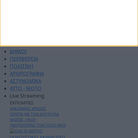
ΑΡΧΙΚΗ
ΑΘΛΗΤΙΚΑ
ΑΓΡΟΤΙΚΑ
ΔΗΜΟΙ
ΠΕΡΙΦΕΡΕΙΑ
ΠΟΛΙΤΙΚΗ
ΑΡΘΡΟΓΡΑΦΙΑ
ΑΣΤΥΝΟΜΙΚΑ
AYTO - MOTO
Live Streaming
ΕΚΠΟΜΠΕΣ
ΛΑΚΩΝΙΚΕΣ ΔΡΑΣΕΙΣ
ΣΕΝΤΡΑ ΜΕ ΤΟΝ ΚΟΥΤΟΥΛΑ
ΦΑΣΕΙΣ - ΓΚΟΛ
ΓΝΩΡΙΖΟΝΤΑΣ ΤΟΝ ΤΟΠΟ ΜΟΥ
ΠΟΛΙΤΙΣΤΙΚΕΣ ΕΚΔΗΛΩΣΕΙΣ