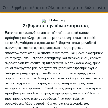
Συνελήφθη οπαδός του Ολυμπιακού για τη δολοφονία
20χρονου φίλαθλου της ΑΕΚ – Εμπλέκεται και στην
υπόθεση Λυγγερίδη
Σεβόμαστε την ιδιωτικότητά σας
Ραγδαίες εξελίξεις στην υπόθεση του φονικού στη
Εμείς και οι συνεργάτες μας αποθηκεύουμε και/ή έχουμε
Χαλκίδα
, όπου έχασε τη ζωή του 20χρονος φίλαθλος
πρόσβαση σε πληροφορίες σε μια συσκευή, όπως τα cookies,
και επεξεργαζόμαστε προσωπικά δεδομένα, όπως μοναδικοί
της ΑΕΚ. Σύμφωνα με πληροφορίες,
ένας από τους
αναγνωριστικοί και προσαρμοσμένες πληροφορίες που
συλληφθέντες
για τη δολοφονία του νεαρού
φέρεται
αποστέλλονται από μια συσκευή για εξατομικευμένες διαφημίσεις
να έχει εμπλακεί και στην υπόθεση της
και περιεχόμενο, μέτρηση διαφήμισης και περιεχομένου, έρευνα
δολοφονίας του Μιχάλη Λυγγερίδη
, τον Δεκέμβριο
ακροατηρίου και ανάπτυξη υπηρεσιών.
Με την άδειά σας, εμείς
του 2023 στου Ρέντη.
και οι συνεργάτες μας ενδέχεται να χρησιμοποιήσουμε ακριβή
δεδομένα γεωγραφικής τοποθεσίας και ταυτοποίησης μέσω
Το προφίλ του συλληφθέντος
σάρωσης συσκευών. Μπορείτε να κάνετε κλικ για να συναινέσετε
στην επεξεργασία από εμάς και τους συνεργάτες μας όπως
Ο άνδρας, που ανήκει σε οπαδικό σύνδεσμο του
περιγράφεται παραπάνω. Εναλλακτικά, μπορείτε να αποκτήσετε
Ολυμπιακού,
συνελήφθη από την Ασφάλεια
πρόσβαση σε πιο λεπτομερείς πληροφορίες και να αλλάξετε τις
Χαλκίδας
έπειτα από αξιοποίηση μαρτυριών και
προτιμήσεις σας πριν συναινέσετε ή να αρνηθείτε να
βιντεοληπτικού υλικού που συνέδεαν το πρόσωπό
συναινέσετε.
Λάβετε υπόψη ότι κάποια επεξεργασία των