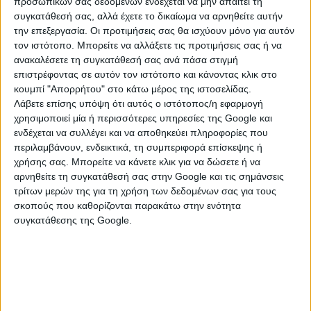
του με τη φονική επίθεση κατά του 20χρονου. Οι
προσωπικών σας δεδομένων ενδέχεται να μην απαιτεί τη
αρχές εξετάζουν τη συμμετοχή του και σε άλλες
συγκατάθεσή σας, αλλά έχετε το δικαίωμα να αρνηθείτε αυτήν
την επεξεργασία. Οι προτιμήσεις σας θα ισχύουν μόνο για αυτόν
πράξεις οπαδικής βίας, καθώς το όνομά του φέρεται
τον ιστότοπο. Μπορείτε να αλλάξετε τις προτιμήσεις σας ή να
να έχει απασχολήσει στο παρελθόν την ΕΛ.ΑΣ.
ανακαλέσετε τη συγκατάθεσή σας ανά πάσα στιγμή
επιστρέφοντας σε αυτόν τον ιστότοπο και κάνοντας κλικ στο
Οι έρευνες για το φονικό στη Χαλκίδα
κουμπί "Απορρήτου" στο κάτω μέρος της ιστοσελίδας.
Η υπόθεση έχει συγκλονίσει την τοπική κοινωνία. Ο
Λάβετε επίσης υπόψη ότι αυτός ο ιστότοπος/η εφαρμογή
20χρονος δέχθηκε
πολλαπλές μαχαιριές
το βράδυ
χρησιμοποιεί μία ή περισσότερες υπηρεσίες της Google και
ενδέχεται να συλλέγει και να αποθηκεύει πληροφορίες που
της Δευτέρας, σε συμπλοκή με οπαδούς αντίπαλης
περιλαμβάνουν, ενδεικτικά, τη συμπεριφορά επίσκεψης ή
ομάδας, και κατέληξε στο νοσοκομείο Χαλκίδας. Η
χρήσης σας. Μπορείτε να κάνετε κλικ για να δώσετε ή να
Αστυνομία έχει ήδη προχωρήσει σε
τρεις συλλήψεις
,
αρνηθείτε τη συγκατάθεσή σας στην Google και τις σημάνσεις
ενώ αναζητείται ένα ακόμη άτομο που φέρεται να
τρίτων μερών της για τη χρήση των δεδομένων σας για τους
βρισκόταν στο όχημα των δραστών.
σκοπούς που καθορίζονται παρακάτω στην ενότητα
συγκατάθεσης της Google.
Εμπλοκή και στην υπόθεση Λυγγερίδη
Σύμφωνα με πηγές, ο συλληφθείς φέρεται
να
εμφανίζεται σε υλικό
από τα επεισόδια, όπου είχε
δολοφονηθεί ο Μιχάλης Λυγγερίδης τον Δεκέμβριο
του 2023 στο Ρέντη. Οι αρχές ερευνούν εάν πρόκειται