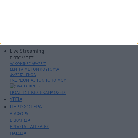
ΔΗΜΟΙ
ΠΕΡΙΦΕΡΕΙΑ
ΠΟΛΙΤΙΚΗ
ΑΡΘΡΟΓΡΑΦΙΑ
ΑΣΤΥΝΟΜΙΚΑ
AYTO - MOTO
Live Streaming
ΕΚΠΟΜΠΕΣ
ΛΑΚΩΝΙΚΕΣ ΔΡΑΣΕΙΣ
ΣΕΝΤΡΑ ΜΕ ΤΟΝ ΚΟΥΤΟΥΛΑ
ΦΑΣΕΙΣ - ΓΚΟΛ
ΓΝΩΡΙΖΟΝΤΑΣ ΤΟΝ ΤΟΠΟ ΜΟΥ
ΠΟΛΙΤΙΣΤΙΚΕΣ ΕΚΔΗΛΩΣΕΙΣ
ΥΓΕΙΑ
ΠΕΡΙΣΣΟΤΕΡΑ
ΔΙΑΦΟΡΑ
ΕΚΚΛΗΣΙΑ
ΕΡΓΑΣΙΑ - ΑΓΓΕΛΙΕΣ
ΠΑΙΔΕΙΑ