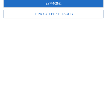
ΣΥΜΦΩΝΩ
Αναστασία Τζανετάκου
ΠΕΡΙΣΣΟΤΕΡΕΣ ΕΠΙΛΟΓΕΣ
MSc
Κλινικός Ψυχολόγος
Ψυχοθεραπεύτρια,
CBT
Therapy
Master – Business Life Coach
Disabled children specialist (
Υποστήριξη παιδιών με
ειδικές ανάγκες
)
link:
https://www.facebook.com/profile.php?
id=100090135201098&locale=el_GR