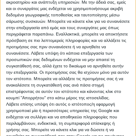
ακροατηρίου και ανάπτυξη υπηρεσιών.
Με την άδειά σας, εμείς
ονομάζεται η πάθηση, όταν ένας άνθρωπος
και οι συνεργάτες μας ενδέχεται να χρησιμοποιήσουμε ακριβή
παρουσιάζει μείζονα καταθλιπτικά επεισόδια, στα
δεδομένα γεωγραφικής τοποθεσίας και ταυτοποίησης μέσω
οποία παρεμβάλλονται περίοδοι λιγότερο σοβαρών
σάρωσης συσκευών. Μπορείτε να κάνετε κλικ για να συναινέσετε
συμπτωμάτων σε διάστημα τουλάχιστον δύο ετών.
στην επεξεργασία από εμάς και τους συνεργάτες μας όπως
περιγράφεται παραπάνω. Εναλλακτικά, μπορείτε να αποκτήσετε
Ένας άλλος τύπος κατάθλιψης είναι η «επιλόχειος
πρόσβαση σε πιο λεπτομερείς πληροφορίες και να αλλάξετε τις
κατάθλιψη» που εμφανίζεται στις έγκυες γυναίκες
προτιμήσεις σας πριν συναινέσετε ή να αρνηθείτε να
συναινέσετε.
Λάβετε υπόψη ότι κάποια επεξεργασία των
κατά τη χρονική περίοδο κοντά στη γέννηση του
προσωπικών σας δεδομένων ενδέχεται να μην απαιτεί τη
μωρού τους. Για αυτόν τον τύπο κατάθλιψης είναι
συγκατάθεσή σας, αλλά έχετε το δικαίωμα να αρνηθείτε αυτήν
πιθανό να χρειαστεί εξειδικευμένη θεραπεία, η οποία
την επεξεργασία. Οι προτιμήσεις σας θα ισχύουν μόνο για αυτόν
μπορεί να περιλαμβάνει ψυχοθεραπεία και
τον ιστότοπο. Μπορείτε να αλλάξετε τις προτιμήσεις σας ή να
φαρμακευτική αγωγή.
ανακαλέσετε τη συγκατάθεσή σας ανά πάσα στιγμή
επιστρέφοντας σε αυτόν τον ιστότοπο και κάνοντας κλικ στο
Άλλες καταθλιπτικές διαταραχές περιλαμβάνουν την
κουμπί "Απορρήτου" στο κάτω μέρος της ιστοσελίδας.
ψυχωσική κατάθλιψη, την εποχιακή συναισθηματική
Λάβετε επίσης υπόψη ότι αυτός ο ιστότοπος/η εφαρμογή
διαταραχή, την παρεμφερή πάθηση διπολική
χρησιμοποιεί μία ή περισσότερες υπηρεσίες της Google και
διαταραχή, τη διασπαστική διαταραχή απορρύθμισης
ενδέχεται να συλλέγει και να αποθηκεύει πληροφορίες που
περιλαμβάνουν, ενδεικτικά, τη συμπεριφορά επίσκεψης ή
της διάθεσης (σε παιδιά και νέους) και την
χρήσης σας. Μπορείτε να κάνετε κλικ για να δώσετε ή να
προεμμηνορρυσιακή δυσφορική διαταραχή (PMDD).