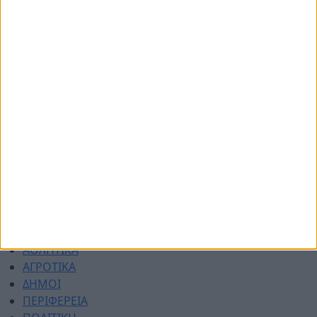
© 2026 dimotikiagoratislakonias.gr | By
piliop.com
Όροι χρήσης
Διαφημιστείτε
Πολιτική απορρήτου
Επικοινωνία
ΑΡΧΙΚΗ
ΑΘΛΗΤΙΚΑ
ΑΓΡΟΤΙΚΑ
ΔΗΜΟΙ
ΠΕΡΙΦΕΡΕΙΑ