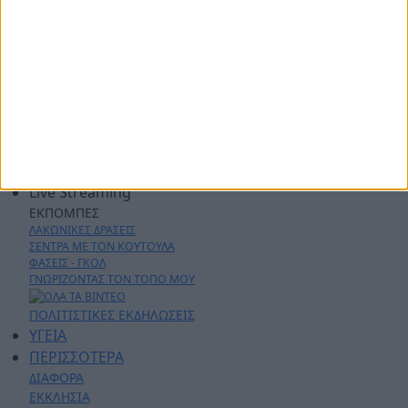
ΑΘΛΗΤΙΚΑ
ΑΓΡΟΤΙΚΑ
ΔΗΜΟΙ
ΠΕΡΙΦΕΡΕΙΑ
ΠΟΛΙΤΙΚΗ
ΑΡΘΡΟΓΡΑΦΙΑ
ΑΣΤΥΝΟΜΙΚΑ
AYTO - MOTO
Live Streaming
ΕΚΠΟΜΠΕΣ
ΛΑΚΩΝΙΚΕΣ ΔΡΑΣΕΙΣ
ΣΕΝΤΡΑ ΜΕ ΤΟΝ ΚΟΥΤΟΥΛΑ
ΦΑΣΕΙΣ - ΓΚΟΛ
ΓΝΩΡΙΖΟΝΤΑΣ ΤΟΝ ΤΟΠΟ ΜΟΥ
ΠΟΛΙΤΙΣΤΙΚΕΣ ΕΚΔΗΛΩΣΕΙΣ
ΥΓΕΙΑ
ΠΕΡΙΣΣΟΤΕΡΑ
ΔΙΑΦΟΡΑ
ΕΚΚΛΗΣΙΑ