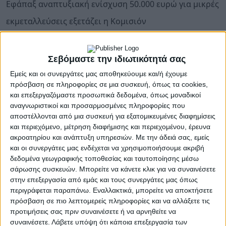
Εφάπαξ αναπτυξιακή ενίσχυση 50.000 ευρώ για μικρές
εκμεταλλεύσεις εξετάζει η Κομισιόν
Δύο ενδιαφέροντα ακόμα μέτρα στήριξης των μικρών
καλλιεργητών, που όμως ταυτόχρονα είναι και
Σεβόμαστε την ιδιωτικότητά σας
«δίκοπο μαχαίρι», περιλαμβάνει το έγγραφο της
Κομισιόν (DG AGRI) που διέρρευσε σχετικά με το
Εμείς και οι συνεργάτες μας αποθηκεύουμε και/ή έχουμε
δεύτερο πακέτο αναθεώρησης της τρέχουσας ΚΑΠ
πρόσβαση σε πληροφορίες σε μια συσκευή, όπως τα cookies,
και επεξεργαζόμαστε προσωπικά δεδομένα, όπως μοναδικοί
(2023-2027).
αναγνωριστικοί και προσαρμοσμένες πληροφορίες που
αποστέλλονται από μια συσκευή για εξατομικευμένες διαφημίσεις
Από τη μία πλευρά, προτείνει αύξηση του ανώτατου
και περιεχόμενο, μέτρηση διαφήμισης και περιεχομένου, έρευνα
ορίου ετήσιας ενίσχυσης από τα 1.250 ευρώ στα 2.500
ακροατηρίου και ανάπτυξη υπηρεσιών.
Με την άδειά σας, εμείς
ευρώ, για να μπορεί ένας δικαιούχος να επωφελείται
και οι συνεργάτες μας ενδέχεται να χρησιμοποιήσουμε ακριβή
από τις απαλλαγές του καθεστώτος των μικρών
δεδομένα γεωγραφικής τοποθεσίας και ταυτοποίησης μέσω
καλλιεργητών και επιπλέον προτείνει να επωφελείται
σάρωσης συσκευών. Μπορείτε να κάνετε κλικ για να συναινέσετε
από άλλα δύο μέτρα απλοποίησης, δηλαδή:
στην επεξεργασία από εμάς και τους συνεργάτες μας όπως
περιγράφεται παραπάνω. Εναλλακτικά, μπορείτε να αποκτήσετε
Α) Εξαίρεση από τη συμμετοχή τους στην
πρόσβαση σε πιο λεπτομερείς πληροφορίες και να αλλάξετε τις
αιρεσιμότητα (Καλές Γεωργικές και Καλές
προτιμήσεις σας πριν συναινέσετε ή να αρνηθείτε να
Περιβαλλοντικές πρακτικές – GAEC).
συναινέσετε.
Λάβετε υπόψη ότι κάποια επεξεργασία των